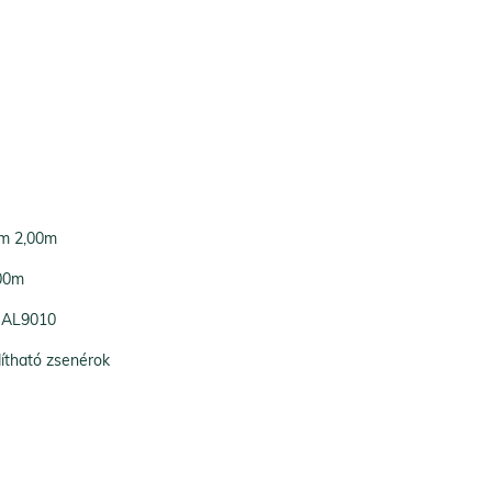
5m 2,00m
,00m
 RAL9010
ítható zsenérok