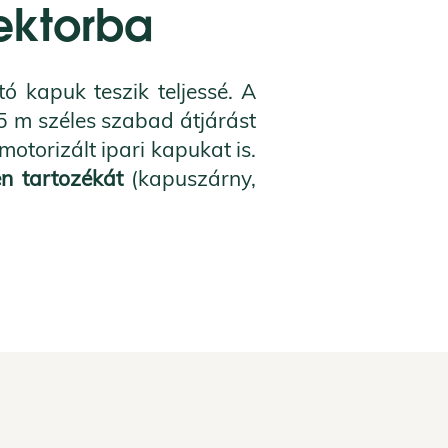
szektorba
ó kapuk teszik teljessé. A
5 m széles szabad átjárást
torizált ipari kapukat is.
n tartozékát
(kapuszárny,