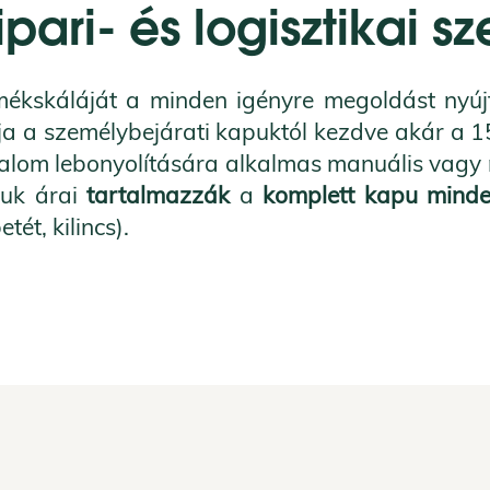
 ipari- és logisztikai 
rmékskáláját a minden igényre megoldást nyújt
a a személybejárati kapuktól kezdve akár a 1
alom lebonyolítására alkalmas manuális vagy mo
puk árai
tartalmazzák
a
komplett kapu
minde
tét, kilincs).