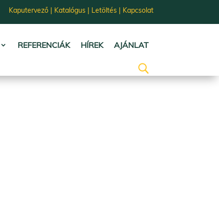
Kaputervező
|
Katalógus
|
Letöltés
|
Kapcsolat
REFERENCIÁK
HÍREK
AJÁNLAT