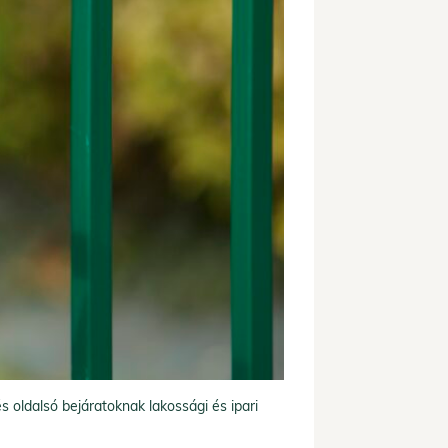
 oldalsó bejáratoknak lakossági és ipari