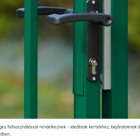
 felhasználással rendelkeznek - ideálisak kertekhez, bejáratoknak és
elben.