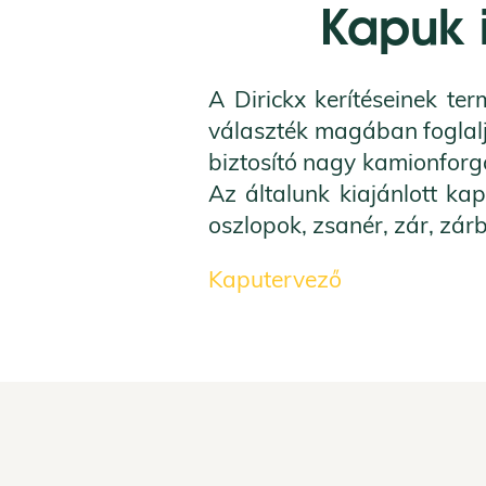
Kapuk
A Dirickx kerítéseinek te
választék magában foglalj
biztosító nagy kamionforg
Az általunk kiajánlott ka
oszlopok, zsanér, zár, zárbe
Kaputervező