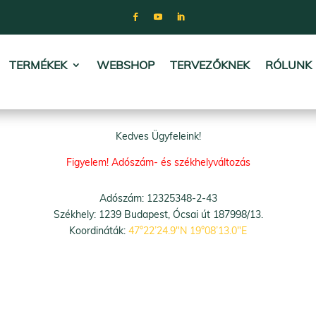
TERMÉKEK
WEBSHOP
TERVEZŐKNEK
RÓLUNK
Kedves Ügyfeleink!
Figyelem! Adószám- és székhelyváltozás
Adószám: 12325348-2-43
Székhely: 1239 Budapest, Ócsai út 187998/13.
Koordináták:
47°22’24.9″N 19°08’13.0″E