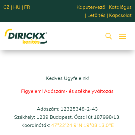
CZ
|
HU
|
FR
Kaputervező
|
Katalógus
|
Letöltés
|
Kapcsolat
Kedves Ügyfeleink!
Figyelem! Adószám- és székhelyváltozás
Adószám: 12325348-2-43
Székhely: 1239 Budapest, Ócsai út 187998/13.
Koordináták:
47°22’24.9″N 19°08’13.0″E