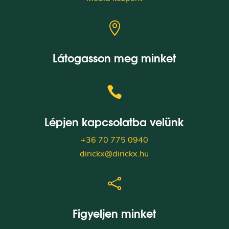

Látogasson meg minket

Lépjen kapcsolatba velünk
+36 70 775 0940
dirickx@dirickx.hu

Figyeljen minket