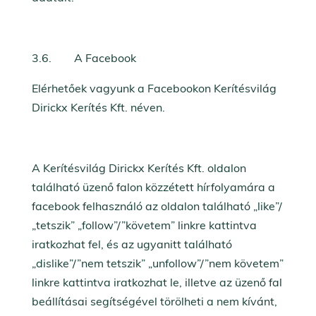
3.6. A Facebook
Elérhetőek vagyunk a Facebookon Kerítésvilág
Dirickx Kerítés Kft. néven.
A Kerítésvilág Dirickx Kerítés Kft. oldalon
található üzenő falon közzétett hírfolyamára a
facebook felhasználó az oldalon található „like”/
„tetszik” „follow”/”követem” linkre kattintva
iratkozhat fel, és az ugyanitt található
„dislike”/”nem tetszik” „unfollow”/”nem követem”
linkre kattintva iratkozhat le, illetve az üzenő fal
beállításai segítségével törölheti a nem kívánt,