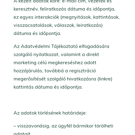
A kezelt adatok köre: e-mail cím, vezeték és
keresztnév, feliratkozás dátuma és időpontja,
ez egyes interakciók (megnyitások, kattintások,
visszacsatolások, válaszok, leiratkozás)
dátuma és időpontja.
Az Adatvédelmi Tájékoztató elfogadására
szolgáló nyilatkozat, valamint a direkt
marketing célú megkereséshez adott
hozzájárulás, továbbá a regisztráció
megerősítését szolgáló hivatkozásra (linkre)
kattintás dátuma és időpontja.
Az adatok törlésének határideje:
– visszavonásig, az ügyfél bármikor törölheti
adatait.