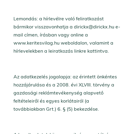
Lemondás: a hírlevélre való feliratkozást
bármikor visszavonhatja a dirickx@dirickx.hu e-
mail címen, írásban vagy online a
www.keritesvilag.hu weboldalon, valamint a
hírlevelekben a leiratkozás linkre kattintva.
Az adatkezelés jogalapja: az érintett önkéntes
hozzájárulása és a 2008. évi XLVIII. törvény a
gazdasági reklámtevékenység alapvető
feltételeiről és egyes korlátairól (a
továbbiakban Grt.) 6. § (5) bekezdése.