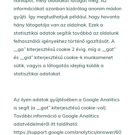
honlapot, mely oldalakat látogat meg. Az
információkat azonban kizárólag anonim módon
gyűjti. Így megtudhatjuk például, hogy havonta
hány látogatója van az oldalnak. Ezek a
statisztikai adatok segítik továbbá az oldalunk
felhasználói igényekhez történő igazítását. A
„_ga” kiterjesztésű cookie 2 évig, míg a „_gat”
és „_gid” kiterjesztésű cookie-k munkamenet
sütik, vagyis a látogatás idejéig küldik a
statisztikai adatokat
Az ilyen adatok gyűjtésében a Google Analitics
is segít (a „_gat” kiterjesztésű cookie-val).
További információ a Google Analitics
adatvédelméről itt található:
https://support.google.com/analytics/answer/60