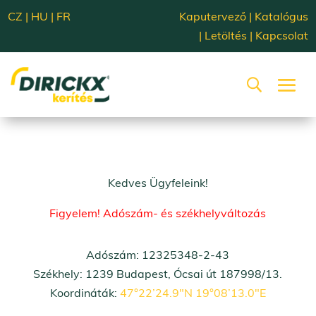
CZ
|
HU
|
FR
Kaputervező
|
Katalógus
|
Letöltés
|
Kapcsolat
Kedves Ügyfeleink!
Figyelem! Adószám- és székhelyváltozás
Adószám: 12325348-2-43
Székhely: 1239 Budapest, Ócsai út 187998/13.
Koordináták:
47°22’24.9″N 19°08’13.0″E