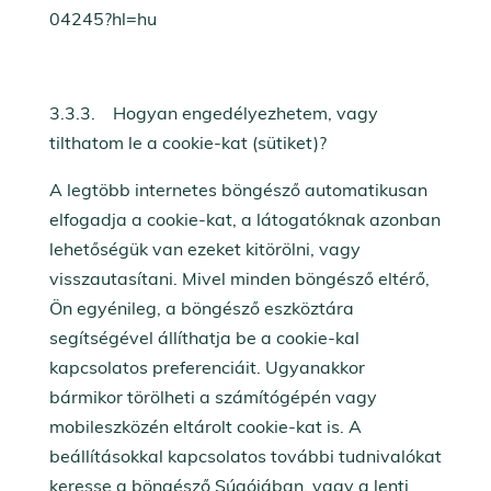
04245?hl=hu
3.3.3. Hogyan engedélyezhetem, vagy
tilthatom le a cookie-kat (sütiket)?
A legtöbb internetes böngésző automatikusan
elfogadja a cookie-kat, a látogatóknak azonban
lehetőségük van ezeket kitörölni, vagy
visszautasítani. Mivel minden böngésző eltérő,
Ön egyénileg, a böngésző eszköztára
segítségével állíthatja be a cookie-kal
kapcsolatos preferenciáit. Ugyanakkor
bármikor törölheti a számítógépén vagy
mobileszközén eltárolt cookie-kat is. A
beállításokkal kapcsolatos további tudnivalókat
keresse a böngésző Súgójában, vagy a lenti