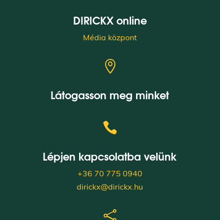
DIRICKX online
Média központ

Látogasson meg minket

Lépjen kapcsolatba velünk
+36 70 775 0940
dirickx@dirickx.hu
