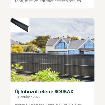
több, mint 25 darabot értékesített, és...
Új lábazati elem: SOUBAX
10. október 2022
Ismerjék meg legújabb a DIRICKX által