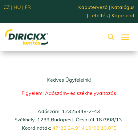
CZ
|
HU
|
FR
Kaputervező
|
Katalógus
|
Letöltés
|
Kapcsolat
Kedves Ügyfeleink!
Figyelem! Adószám- és székhelyváltozás
Adószám: 12325348-2-43
Székhely: 1239 Budapest, Ócsai út 187998/13.
Koordináták:
47°22’24.9″N 19°08’13.0″E