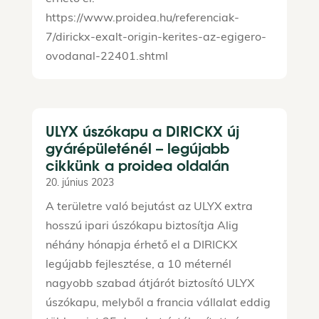
https://www.proidea.hu/referenciak-
7/dirickx-exalt-origin-kerites-az-egigero-
ovodanal-22401.shtml
ULYX úszókapu a DIRICKX új
gyárépületénél – legújabb
cikkünk a proidea oldalán
20. június 2023
A területre való bejutást az ULYX extra
hosszú ipari úszókapu biztosítja Alig
néhány hónapja érhető el a DIRICKX
legújabb fejlesztése, a 10 méternél
nagyobb szabad átjárót biztosító ULYX
úszókapu, melyből a francia vállalat eddig