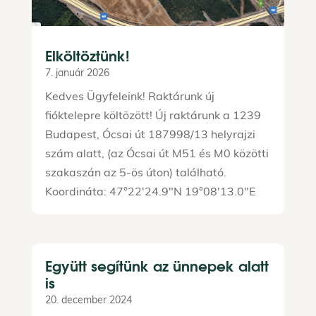
Elköltöztünk!
7. január 2026
Kedves Ügyfeleink! Raktárunk új
fióktelepre költözött! Új raktárunk a 1239
Budapest, Ócsai út 187998/13 helyrajzi
szám alatt, (az Ócsai út M51 és M0 közötti
szakaszán az 5-ös úton) található.
Koordináta: 47°22'24.9"N 19°08'13.0"E
Együtt segítünk az ünnepek alatt
is
20. december 2024