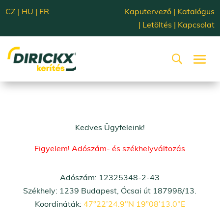
CZ
|
HU
|
FR
Kaputervező
|
Katalógus
|
Letöltés
|
Kapcsolat
Kedves Ügyfeleink!
Figyelem! Adószám- és székhelyváltozás
Adószám: 12325348-2-43
Székhely: 1239 Budapest, Ócsai út 187998/13.
Koordináták:
47°22’24.9″N 19°08’13.0″E