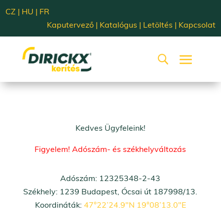
CZ
|
HU
|
FR
Kaputervező
|
Katalógus
|
Letöltés
|
Kapcsolat
Kedves Ügyfeleink!
Figyelem! Adószám- és székhelyváltozás
Adószám: 12325348-2-43
Székhely: 1239 Budapest, Ócsai út 187998/13.
Koordináták:
47°22’24.9″N 19°08’13.0″E