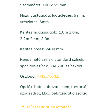
Szemméret: 100 x 55 mm
Huzalvastagság: függőleges: 5 mm,
vízszintes: 6mm
Kerítésmagasságok: 1,8m 2,0m,
2,2m 2,4m, 3,0m
Kerítés hossz: 2480 mm
Rendelhető színek: standard színek,
speciális színek, RAL200 színskála
Oszlopa:
AXIS
,
AXYLE
Opciók: betonlábazati elem, távtartó,
szögesdrót, LIXO belátásgátló szalag
Műszai adatlap letöltése
