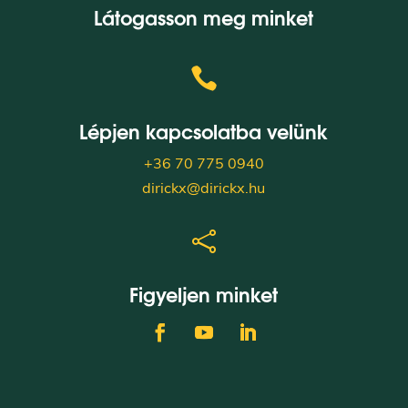
Látogasson meg minket

Lépjen kapcsolatba velünk
+36 70 775 0940
dirickx@dirickx.hu

Figyeljen minket