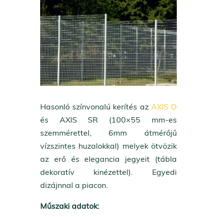
Hasonló színvonalú kerítés az
AXIS D
és AXIS SR (100×55 mm-es
szemmérettel, 6mm átmérőjű
vízszintes huzalokkal) melyek ötvözik
az erő és elegancia jegyeit (tábla
dekoratív kinézettel). Egyedi
dizájnnal a piacon.
Műszaki adatok: