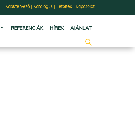
Kaputervező
|
Katalógus
|
Letöltés
|
Kapcsolat
REFERENCIÁK
HÍREK
AJÁNLAT