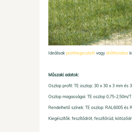
Ideálisak
ponthegesztett
vagy
drótfonatos
ke
Műszaki adatok:
Oszlop profil: TE oszlop: 30 x 30 x 3 mm és 
Oszlop magasságai: TE oszlop 0,75-2,50m/T
Rendelhető színek: TE oszlop: RAL6005 és
Kiegészítők: feszítődrót, feszítőrúd, kötöző