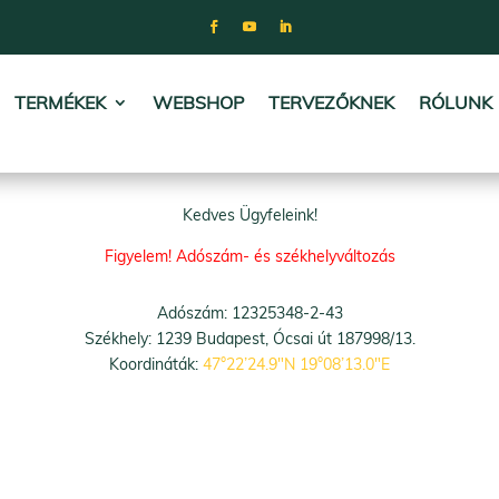
TERMÉKEK
WEBSHOP
TERVEZŐKNEK
RÓLUNK
Kedves Ügyfeleink!
Figyelem! Adószám- és székhelyváltozás
Adószám: 12325348-2-43
Székhely: 1239 Budapest, Ócsai út 187998/13.
Koordináták:
47°22’24.9″N 19°08’13.0″E