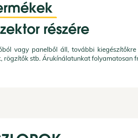
termékek 
zektor részére
ból vagy panelből áll, további kiegészítőkre
 rögzítők stb.
Árukínálatunkat f
olyamatosan fri