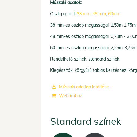
Műszaki adatok:
Oszlop profil:
38 mm
,
48 mm
,
60mm
38 mm-es oszlop magasságai: 1,50m 1,75m
48 mm-es oszlop magasságai: 0,70m - 3,00
60 mm-es oszlop magasságai: 2,25m-3,75m
Rendelhető színek: standard színek
Kiegészítők: körgyűrű táblás kerítéshez, k
Műszaki adatlap letöltése

Webáruház

Standard színek