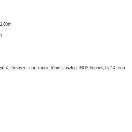
 2,00m
m
örgyűrű, támaszoszlop kupak, támaszoszlop, INOX kapocs, INOX fogó