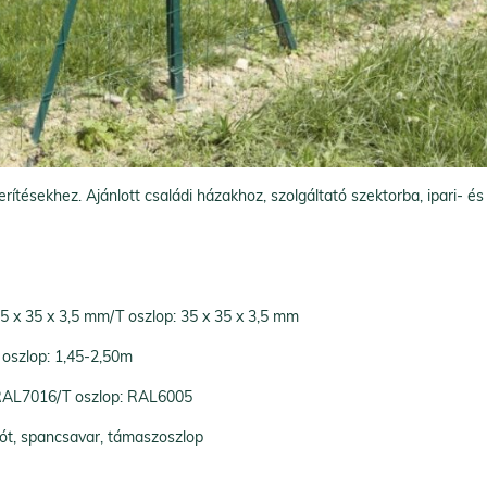
rítésekhez. Ajánlott családi házakhoz, szolgáltató szektorba, ipari- és
35 x 35 x 3,5 mm/T oszlop: 35 x 35 x 3,5 mm
 oszlop: 1,45-2,50m
 RAL7016/T oszlop: RAL6005
drót, spancsavar, támaszoszlop