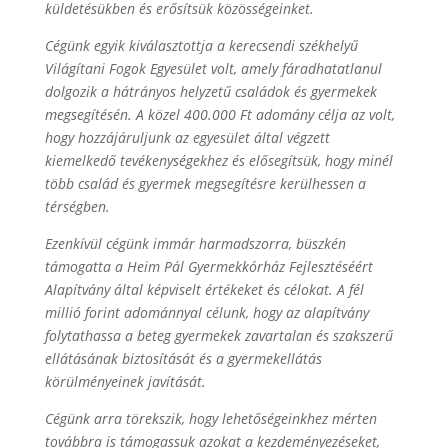
küldetésükben és erősítsük közösségeinket.
Cégünk egyik kiválasztottja a kerecsendi székhelyű
Világítani Fogok Egyesület volt, amely fáradhatatlanul
dolgozik a hátrányos helyzetű családok és gyermekek
megsegítésén. A közel 400.000 Ft adomány célja az volt,
hogy hozzájáruljunk az egyesület által végzett
kiemelkedő tevékenységekhez és elősegítsük, hogy minél
több család és gyermek megsegítésre kerülhessen a
térségben.
Ezenkívül cégünk immár harmadszorra, büszkén
támogatta a Heim Pál Gyermekkórház Fejlesztéséért
Alapítvány által képviselt értékeket és célokat. A fél
millió forint adománnyal célunk, hogy az alapítvány
folytathassa a beteg gyermekek zavartalan és szakszerű
ellátásának biztosítását és a gyermekellátás
körülményeinek javítását.
Cégünk arra törekszik, hogy lehetőségeinkhez mérten
továbbra is támogassuk azokat a kezdeményezéseket,