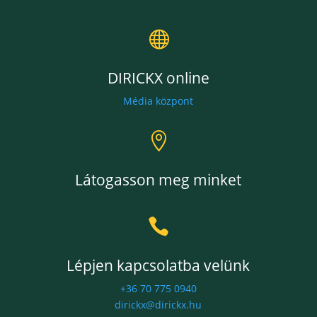

DIRICKX online
Média központ

Látogasson meg minket

Lépjen kapcsolatba velünk
+36 70 775 0940
dirickx@dirickx.hu