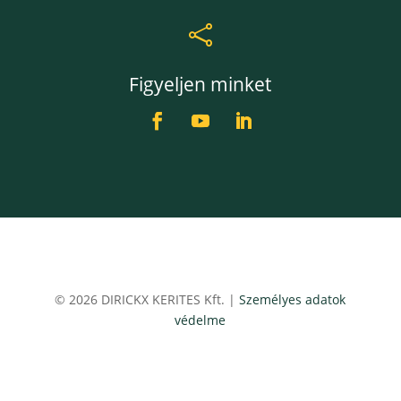

Figyeljen minket
© 2026 DIRICKX KERITES Kft. |
Személyes adatok
védelme