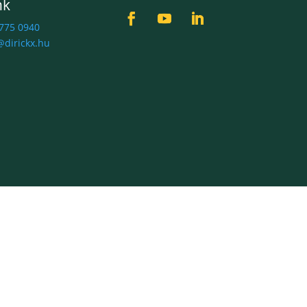
nk
 775 0940
@dirickx.hu