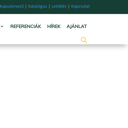
Kaputervező
|
Katalógus
|
Letöltés
|
Kapcsolat
REFERENCIÁK
HÍREK
AJÁNLAT