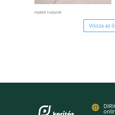
myMIX rudazott
Vissza az 
DIRI

onli