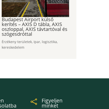
Budapest Airport külső
kerítés – AXIS D tábla, AXIS
oszloppal, AXIS távtartóval és
szögesdróttal
Érzékeny területek
,
Ipar, logisztika,
kereskedelem
en
Figyeljen

solatba
minket