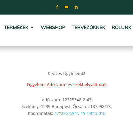
TERMÉKEK
WEBSHOP
TERVEZŐKNEK
RÓLUNK
Kedves Ügyfeleink!
Figyelem! Adószám- és székhelyváltozás
Adószám: 12325348-2-43
Székhely: 1239 Budapest, Ócsai út 187998/13.
Koordináták:
47°22’24.9″N 19°08’13.0″E