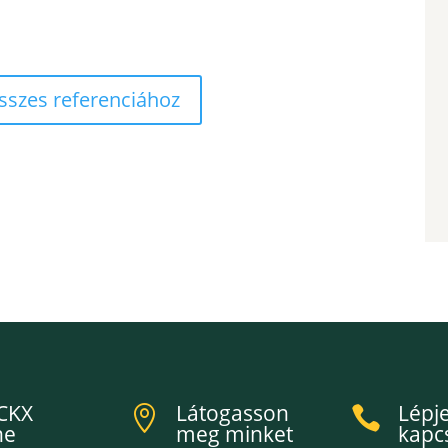
összes referenciához
CKX
Látogasson
Lépj


ne
meg minket
kapc