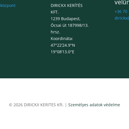
velü
 központ
DIRICKX KERÍTÉS
+36 70
KFT.
dirickx
1239 Budapest,
Ócsai út 187998/13.
hrsz.
Koordináta:
47°22’24.9″N
19°08’13.0″E
© 2026 DIRICKX KERITES Kft. |
Személyes adatok védelme