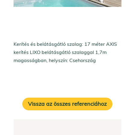
Kerítés és belátásgátló szalag: 17 méter AXIS
kerítés LIXO belátásgátló szalaggal 1,7m
magasságban, helyszín: Csehország
Vissza az összes referenciához