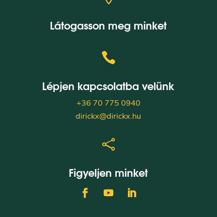
Látogasson meg minket

Lépjen kapcsolatba velünk
+36 70 775 0940
dirickx@dirickx.hu

Figyeljen minket