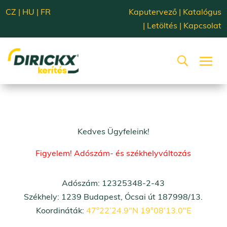
CZ
|
HU
|
FR
Kaputervező
|
Katalógus
|
Letöltés
|
Kapcsolat
Kedves Ügyfeleink!
Figyelem! Adószám- és székhelyváltozás
Adószám: 12325348-2-43
Székhely: 1239 Budapest, Ócsai út 187998/13.
Koordináták:
47°22’24.9″N 19°08’13.0″E