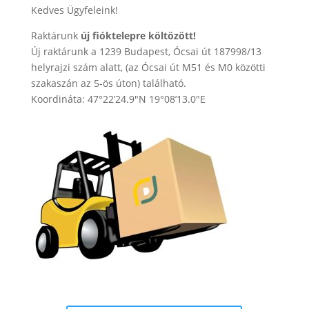
Kedves Ügyfeleink!
Raktárunk
új fióktelepre költözött!
Új raktárunk a 1239 Budapest, Ócsai út 187998/13
helyrajzi szám alatt, (az Ócsai út M51 és M0 közötti
szakaszán az 5-ös úton) található.
Koordináta: 47°22’24.9″N 19°08’13.0″E