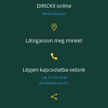
DIRICKX online
Média központ

Látogasson meg minket

Lépjen kapcsolatba velünk
+36 70 775 0940
dirickx@dirickx.hu
