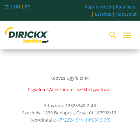
CZ
|
HU
|
FR
Kaputervező
|
Katalógus
|
Letöltés
|
Kapcsolat
Kedves Ügyfeleink!
Figyelem! Adószám- és székhelyváltozás
Adószám: 12325348-2-43
Székhely: 1239 Budapest, Ócsai út 187998/13.
Koordináták:
47°22’24.9″N 19°08’13.0″E